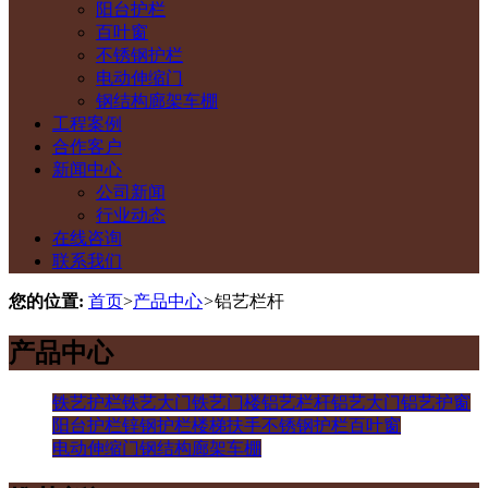
阳台护栏
百叶窗
不锈钢护栏
电动伸缩门
钢结构廊架车棚
工程案例
合作客户
新闻中心
公司新闻
行业动态
在线咨询
联系我们
您的位置:
首页
>
产品中心
>
铝艺栏杆
产品中心
铁艺护栏
铁艺大门
铁艺门楼
铝艺栏杆
铝艺大门
铝艺护窗
阳台护栏
锌钢护栏
楼梯扶手
不锈钢护栏
百叶窗
电动伸缩门
钢结构廊架车棚