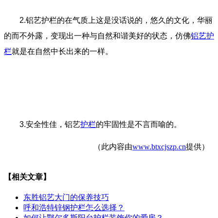
2.铝艺护栏的在气质上这是没话说的，悠久的文化，华丽
的而不外露，变现出一种与自然和谐美好的状态，仿佛
铝艺护
栏
就是在自然中长出来的一样。
3.安全性佳，铝艺
护栏
的牢固性是不言而喻的。
（此内容由
www.btxcjszp.cn
提供）
【相关文章】
东胜铝艺大门的保养技巧
呼和浩特锌钢护栏怎么选择？
如何让鄂尔多斯阳台护栏装饰你的爱房？