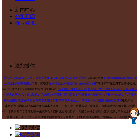
新闻中心
公司新闻
行业资讯
添加微信
蒙ICP备2022002679号-1
蒙公网安备 15020702000241号
网站地图
Copyright @
http://btxcjszp.cn
内蒙古鑫
诚鸿运金属制品有限公司
是一家经营
包头铝艺
,
包头铝艺护栏
,
包头铁艺大门
厂家,本厂产品适用于道路,市政,公
园小区,别墅小区,校园等多种场所.
热门搜索：
包头铝艺
,
包头铝艺护栏
,
包头铁艺大门
,
包头铝艺围栏
,
内蒙古铝艺
,
内蒙古铝艺护栏
,
内蒙古铁艺大门
,
内蒙古铝艺围栏
,
呼和浩特铝艺
,
呼和浩特铝艺护栏
,
呼和浩特铁艺大门
,
呼和浩
特铝艺围栏
,
鄂尔多斯铝艺
,
鄂尔多斯铝艺护栏
,
鄂尔多斯铁艺大门
,
鄂尔多斯铝艺围栏
,
包头铝艺栏杆
版权声明：
本网站所刊内容未经本网站及作者本人许可， 不得下载、转载或建立镜像等，违者本网站将追究其法律责
任。本网站所用文字图片部分来源于公共网络或者素材网站，凡图文未署名者均为原始状况，但作者发现后可
告知认领，我们仍会及时署名或依照作者本人意愿处理，如未及时联系本站，本网站不承担任何责任。
添加微信
电话咨询