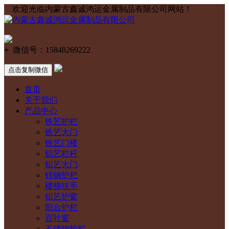
欢迎光临内蒙古鑫诚鸿运金属制品有限公司网站！
+
微信号：
15848269222
点击复制微信
首页
关于我们
产品中心
铁艺护栏
铁艺大门
铁艺门楼
铝艺栏杆
铝艺大门
锌钢护栏
楼梯扶手
铝艺护窗
阳台护栏
百叶窗
不锈钢护栏