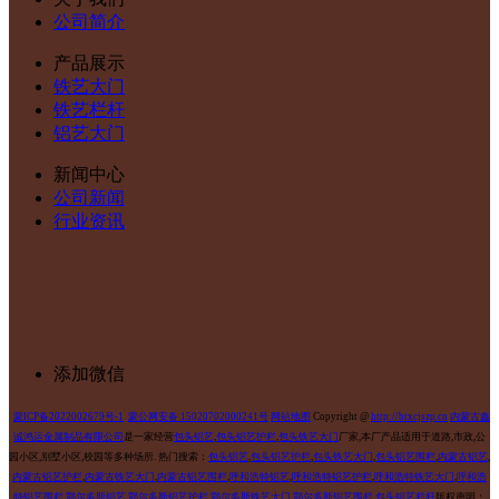
公司简介
产品展示
铁艺大门
铁艺栏杆
铝艺大门
新闻中心
公司新闻
行业资讯
添加微信
蒙ICP备2022002679号-1
蒙公网安备 15020702000241号
网站地图
Copyright @
http://btxcjszp.cn
内蒙古鑫
诚鸿运金属制品有限公司
是一家经营
包头铝艺
,
包头铝艺护栏
,
包头铁艺大门
厂家,本厂产品适用于道路,市政,公
园小区,别墅小区,校园等多种场所.
热门搜索：
包头铝艺
,
包头铝艺护栏
,
包头铁艺大门
,
包头铝艺围栏
,
内蒙古铝艺
,
内蒙古铝艺护栏
,
内蒙古铁艺大门
,
内蒙古铝艺围栏
,
呼和浩特铝艺
,
呼和浩特铝艺护栏
,
呼和浩特铁艺大门
,
呼和浩
特铝艺围栏
,
鄂尔多斯铝艺
,
鄂尔多斯铝艺护栏
,
鄂尔多斯铁艺大门
,
鄂尔多斯铝艺围栏
,
包头铝艺栏杆
版权声明：