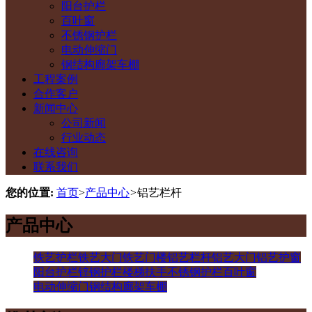
阳台护栏
百叶窗
不锈钢护栏
电动伸缩门
钢结构廊架车棚
工程案例
合作客户
新闻中心
公司新闻
行业动态
在线咨询
联系我们
您的位置:
首页
>
产品中心
>
铝艺栏杆
产品中心
铁艺护栏
铁艺大门
铁艺门楼
铝艺栏杆
铝艺大门
铝艺护窗
阳台护栏
锌钢护栏
楼梯扶手
不锈钢护栏
百叶窗
电动伸缩门
钢结构廊架车棚