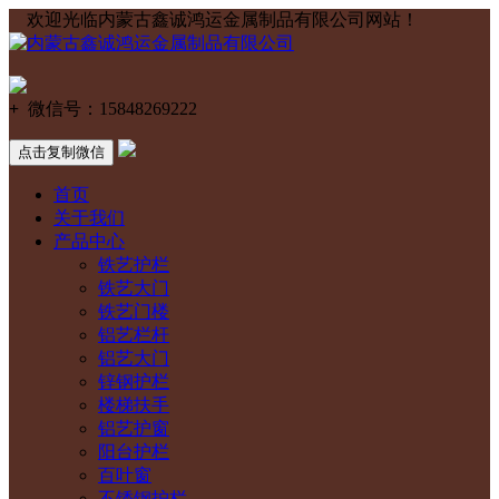
欢迎光临内蒙古鑫诚鸿运金属制品有限公司网站！
+
微信号：
15848269222
点击复制微信
首页
关于我们
产品中心
铁艺护栏
铁艺大门
铁艺门楼
铝艺栏杆
铝艺大门
锌钢护栏
楼梯扶手
铝艺护窗
阳台护栏
百叶窗
不锈钢护栏