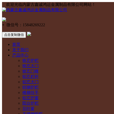
欢迎光临内蒙古鑫诚鸿运金属制品有限公司网站！
+
微信号：
15848269222
点击复制微信
首页
关于我们
产品中心
铁艺护栏
铁艺大门
铁艺门楼
铝艺栏杆
铝艺大门
锌钢护栏
楼梯扶手
铝艺护窗
阳台护栏
百叶窗
不锈钢护栏