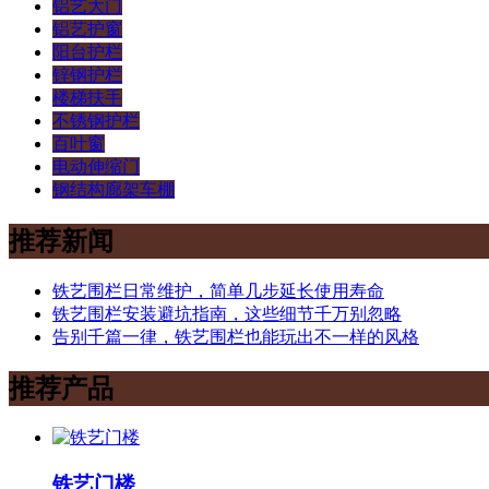
铝艺大门
铝艺护窗
阳台护栏
锌钢护栏
楼梯扶手
不锈钢护栏
百叶窗
电动伸缩门
钢结构廊架车棚
推荐新闻
铁艺围栏日常维护，简单几步延长使用寿命
铁艺围栏安装避坑指南，这些细节千万别忽略
告别千篇一律，铁艺围栏也能玩出不一样的风格
推荐产品
铁艺门楼