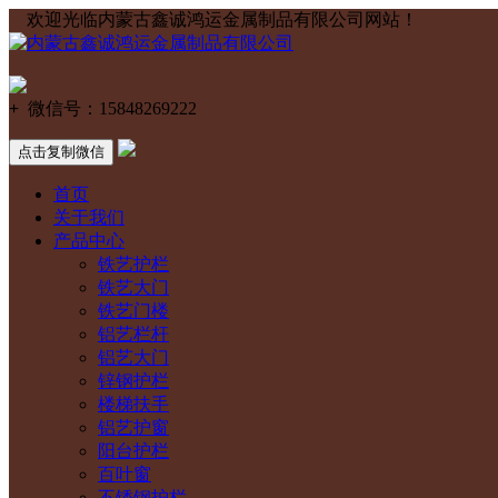
欢迎光临内蒙古鑫诚鸿运金属制品有限公司网站！
+
微信号：
15848269222
点击复制微信
首页
关于我们
产品中心
铁艺护栏
铁艺大门
铁艺门楼
铝艺栏杆
铝艺大门
锌钢护栏
楼梯扶手
铝艺护窗
阳台护栏
百叶窗
不锈钢护栏