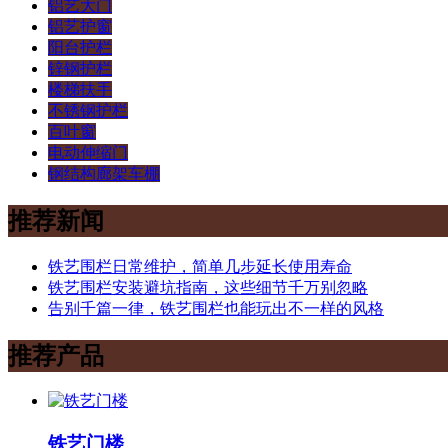
铝艺大门
铝艺护窗
阳台护栏
锌钢护栏
楼梯扶手
不锈钢护栏
百叶窗
电动伸缩门
钢结构廊架车棚
推荐新闻
铁艺围栏日常维护，简单几步延长使用寿命
铁艺围栏安装避坑指南，这些细节千万别忽略
告别千篇一律，铁艺围栏也能玩出不一样的风格
推荐产品
铁艺门楼