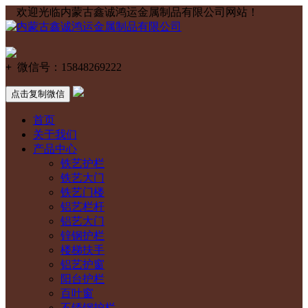
欢迎光临内蒙古鑫诚鸿运金属制品有限公司网站！
+
微信号：
15848269222
点击复制微信
首页
关于我们
产品中心
铁艺护栏
铁艺大门
铁艺门楼
铝艺栏杆
铝艺大门
锌钢护栏
楼梯扶手
铝艺护窗
阳台护栏
百叶窗
不锈钢护栏