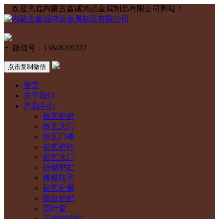
欢迎光临内蒙古鑫诚鸿运金属制品有限公司网站！
+
微信号：
15848269222
点击复制微信
首页
关于我们
产品中心
铁艺护栏
铁艺大门
铁艺门楼
铝艺栏杆
铝艺大门
锌钢护栏
楼梯扶手
铝艺护窗
阳台护栏
百叶窗
不锈钢护栏