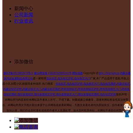
新闻中心
公司新闻
行业资讯
添加微信
蒙ICP备2022002679号-1
蒙公网安备 15020702000241号
网站地图
Copyright @
http://btxcjszp.cn
内蒙古鑫
诚鸿运金属制品有限公司
是一家经营
包头铝艺
,
包头铝艺护栏
,
包头铁艺大门
厂家,本厂产品适用于道路,市政,公
园小区,别墅小区,校园等多种场所.
热门搜索：
包头铝艺
,
包头铝艺护栏
,
包头铁艺大门
,
包头铝艺围栏
,
内蒙古铝艺
,
内蒙古铝艺护栏
,
内蒙古铁艺大门
,
内蒙古铝艺围栏
,
呼和浩特铝艺
,
呼和浩特铝艺护栏
,
呼和浩特铁艺大门
,
呼和浩
特铝艺围栏
,
鄂尔多斯铝艺
,
鄂尔多斯铝艺护栏
,
鄂尔多斯铁艺大门
,
鄂尔多斯铝艺围栏
,
包头铝艺栏杆
版权声明：
本网站所刊内容未经本网站及作者本人许可， 不得下载、转载或建立镜像等，违者本网站将追究其法律责
任。本网站所用文字图片部分来源于公共网络或者素材网站，凡图文未署名者均为原始状况，但作者发现后可
告知认领，我们仍会及时署名或依照作者本人意愿处理，如未及时联系本站，本网站不承担任何责任。
添加微信
电话咨询