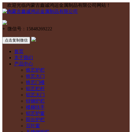
欢迎光临内蒙古鑫诚鸿运金属制品有限公司网站！
+
微信号：
15848269222
点击复制微信
首页
关于我们
产品中心
铁艺护栏
铁艺大门
铁艺门楼
铝艺栏杆
铝艺大门
锌钢护栏
楼梯扶手
铝艺护窗
阳台护栏
百叶窗
不锈钢护栏