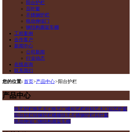
阳台护栏
百叶窗
不锈钢护栏
电动伸缩门
钢结构廊架车棚
工程案例
合作客户
新闻中心
公司新闻
行业动态
在线咨询
联系我们
您的位置:
首页
>
产品中心
>
阳台护栏
产品中心
铁艺护栏
铁艺大门
铁艺门楼
铝艺栏杆
铝艺大门
铝艺护窗
阳台护栏
锌钢护栏
楼梯扶手
不锈钢护栏
百叶窗
电动伸缩门
钢结构廊架车棚