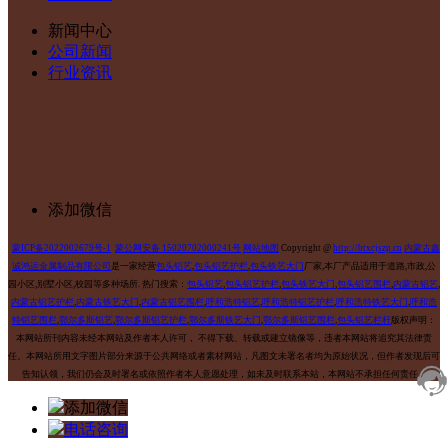
新闻中心
公司新闻
行业资讯
添加微信
蒙ICP备2022002679号-1
蒙公网安备 15020702000241号
网站地图
Copyright @
http://btxcjszp.cn
内蒙古鑫
诚鸿运金属制品有限公司
是一家经营
包头铝艺
,
包头铝艺护栏
,
包头铁艺大门
厂家,本厂产品适用于道路,市政,公
园小区,别墅小区,校园等多种场所.
热门搜索：
包头铝艺
,
包头铝艺护栏
,
包头铁艺大门
,
包头铝艺围栏
,
内蒙古铝艺
,
内蒙古铝艺护栏
,
内蒙古铁艺大门
,
内蒙古铝艺围栏
,
呼和浩特铝艺
,
呼和浩特铝艺护栏
,
呼和浩特铁艺大门
,
呼和浩
特铝艺围栏
,
鄂尔多斯铝艺
,
鄂尔多斯铝艺护栏
,
鄂尔多斯铁艺大门
,
鄂尔多斯铝艺围栏
,
包头铝艺栏杆
版权声明：
本网站所刊内容未经本网站及作者本人许可， 不得下载、转载或建立镜像等，违者本网站将追究其法律责
任。本网站所用文字图片部分来源于公共网络或者素材网站，凡图文未署名者均为原始状况，但作者发现后可
告知认领，我们仍会及时署名或依照作者本人意愿处理，如未及时联系本站，本网站不承担任何责任。
添加微信
电话咨询