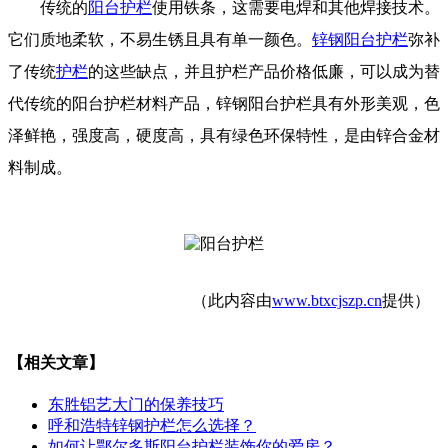
传统的
阳台护栏
使用铁条，这需要电焊和其他焊接技术。
它们质地柔软，不易生锈且具有单一颜色。
锌钢阳台护栏
弥补
了传统
护栏
的这些缺点，并且护栏产品价格低廉，可以成为替
代传统的阳台护栏材料产品，锌钢阳台护栏具有外形美观，色
泽鲜艳，强度高，硬度高，具有绿色环保特性，是由锌合金材
料制成。
（此内容由
www.btxcjszp.cn
提供）
【相关文章】
东胜铝艺大门的保养技巧
呼和浩特锌钢护栏怎么选择？
如何让鄂尔多斯阳台护栏装饰你的爱房？