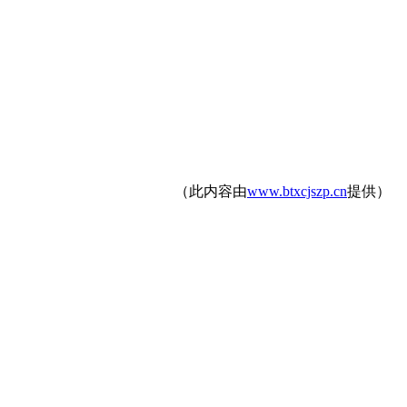
（此内容由
www.btxcjszp.cn
提供）