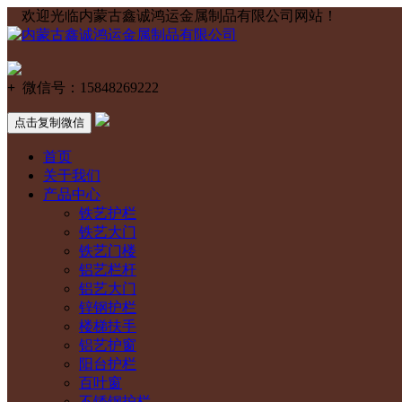
欢迎光临内蒙古鑫诚鸿运金属制品有限公司网站！
+
微信号：
15848269222
点击复制微信
首页
关于我们
产品中心
铁艺护栏
铁艺大门
铁艺门楼
铝艺栏杆
铝艺大门
锌钢护栏
楼梯扶手
铝艺护窗
阳台护栏
百叶窗
不锈钢护栏