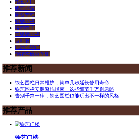
铝艺大门
铝艺护窗
阳台护栏
锌钢护栏
楼梯扶手
不锈钢护栏
百叶窗
电动伸缩门
钢结构廊架车棚
推荐新闻
铁艺围栏日常维护，简单几步延长使用寿命
铁艺围栏安装避坑指南，这些细节千万别忽略
告别千篇一律，铁艺围栏也能玩出不一样的风格
推荐产品
铁艺门楼