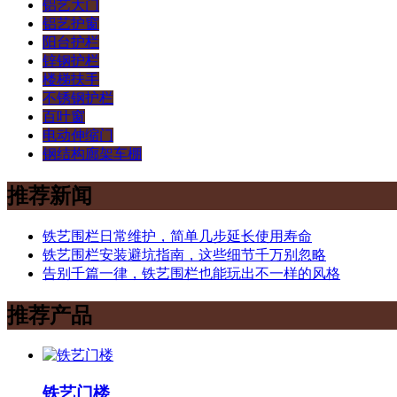
铝艺大门
铝艺护窗
阳台护栏
锌钢护栏
楼梯扶手
不锈钢护栏
百叶窗
电动伸缩门
钢结构廊架车棚
推荐新闻
铁艺围栏日常维护，简单几步延长使用寿命
铁艺围栏安装避坑指南，这些细节千万别忽略
告别千篇一律，铁艺围栏也能玩出不一样的风格
推荐产品
铁艺门楼