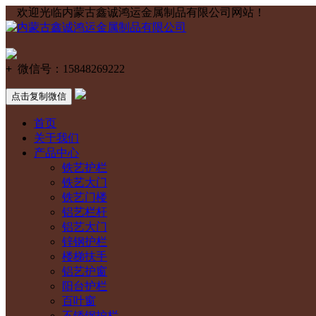
欢迎光临内蒙古鑫诚鸿运金属制品有限公司网站！
+
微信号：
15848269222
点击复制微信
首页
关于我们
产品中心
铁艺护栏
铁艺大门
铁艺门楼
铝艺栏杆
铝艺大门
锌钢护栏
楼梯扶手
铝艺护窗
阳台护栏
百叶窗
不锈钢护栏