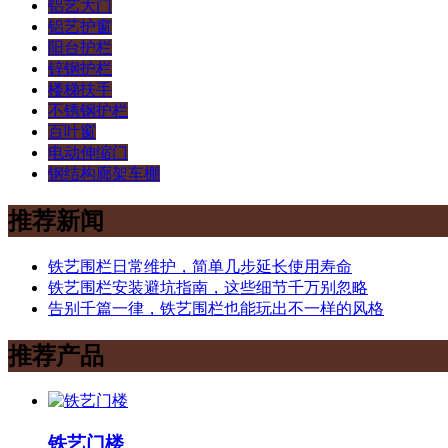
铝艺大门
铝艺护窗
阳台护栏
锌钢护栏
楼梯扶手
不锈钢护栏
百叶窗
电动伸缩门
钢结构廊架车棚
推荐新闻
铁艺围栏日常维护，简单几步延长使用寿命
铁艺围栏安装避坑指南，这些细节千万别忽略
告别千篇一律，铁艺围栏也能玩出不一样的风格
推荐产品
铁艺门楼