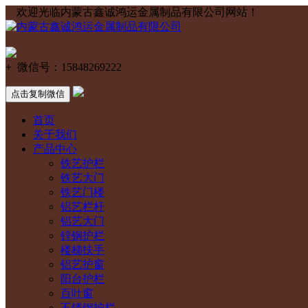
欢迎光临内蒙古鑫诚鸿运金属制品有限公司网站！
+
微信号：
15848269222
点击复制微信
首页
关于我们
产品中心
铁艺护栏
铁艺大门
铁艺门楼
铝艺栏杆
铝艺大门
锌钢护栏
楼梯扶手
铝艺护窗
阳台护栏
百叶窗
不锈钢护栏