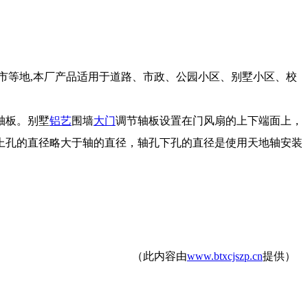
呼市等地,本厂产品适用于道路、市政、公园小区、别墅小区、校
轴板。别墅
铝艺
围墙
大门
调节轴板设置在门风扇的上下端面上，
上孔的直径略大于轴的直径，轴孔下孔的直径是使用天地轴安装
（此内容由
www.btxcjszp.cn
提供）