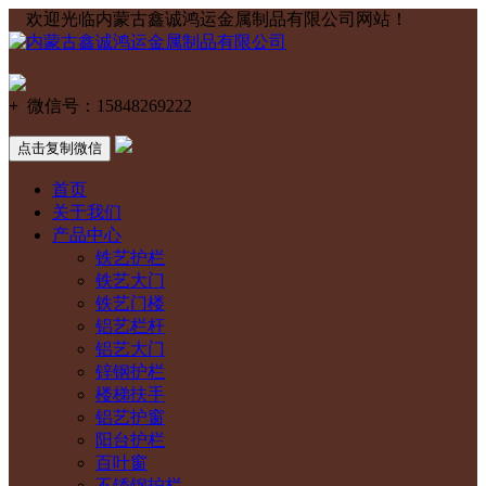
欢迎光临内蒙古鑫诚鸿运金属制品有限公司网站！
+
微信号：
15848269222
点击复制微信
首页
关于我们
产品中心
铁艺护栏
铁艺大门
铁艺门楼
铝艺栏杆
铝艺大门
锌钢护栏
楼梯扶手
铝艺护窗
阳台护栏
百叶窗
不锈钢护栏