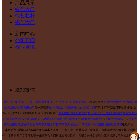
产品展示
铁艺大门
铁艺栏杆
铝艺大门
新闻中心
公司新闻
行业资讯
添加微信
蒙ICP备2022002679号-1
蒙公网安备 15020702000241号
网站地图
Copyright @
http://btxcjszp.cn
内蒙古鑫
诚鸿运金属制品有限公司
是一家经营
包头铝艺
,
包头铝艺护栏
,
包头铁艺大门
厂家,本厂产品适用于道路,市政,公
园小区,别墅小区,校园等多种场所.
热门搜索：
包头铝艺
,
包头铝艺护栏
,
包头铁艺大门
,
包头铝艺围栏
,
内蒙古铝艺
,
内蒙古铝艺护栏
,
内蒙古铁艺大门
,
内蒙古铝艺围栏
,
呼和浩特铝艺
,
呼和浩特铝艺护栏
,
呼和浩特铁艺大门
,
呼和浩
特铝艺围栏
,
鄂尔多斯铝艺
,
鄂尔多斯铝艺护栏
,
鄂尔多斯铁艺大门
,
鄂尔多斯铝艺围栏
,
包头铝艺栏杆
版权声明：
本网站所刊内容未经本网站及作者本人许可， 不得下载、转载或建立镜像等，违者本网站将追究其法律责
任。本网站所用文字图片部分来源于公共网络或者素材网站，凡图文未署名者均为原始状况，但作者发现后可