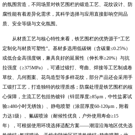
的氛围营造，不同场景对铁艺围栏的锻造工艺、花纹设计、防
腐性能有着差异化需求，其科学选择与应用直接影响空间品
质、安全等级与文化氛围。
从材质工艺与核心特性来看，铁艺围栏的优势源于“工艺
定制化与材质可塑性”。基材多选用低碳钢（含碳量≤0.25%）
或低合金高强度钢，兼具良好的延展性（伸长率≥20%）与抗
拉强度（≥375MPa），可通过锻打、弯曲、焊接等工艺制成卷
草纹、几何图案、花鸟造型等多样花纹，部分产品还会采用手
工锻打工艺，打造独特的纹理质感；防腐处理是铁艺围栏的核
心保障，主流工艺包括热镀锌（锌层厚度≥85μm，中性盐雾试
验≥480小时无锈蚀）、静电喷塑（涂层厚度60-120μm，附着
力达1级）、氟碳喷涂（耐候性优良，户外使用寿命≥15
年），可根据使用环境选择适配方案——潮湿沿海地区优先选