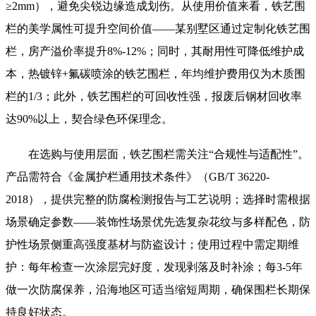
≥2mm），避免尖锐边缘造成划伤。从使用价值来看，铁艺围
栏的美学属性可提升空间价值——某别墅区通过定制化铁艺围
栏，房产溢价率提升8%-12%；同时，其耐用性可降低维护成
本，热镀锌+氟碳喷涂的铁艺围栏，年均维护费用仅为木质围
栏的1/3；此外，铁艺围栏的可回收性强，报废后钢材回收率
达90%以上，契合绿色环保理念。
在选购与使用层面，铁艺围栏需关注“合规性与适配性”。
产品需符合《金属护栏通用技术条件》（GB/T 36220-
2018），提供完整的防腐检测报告与工艺说明；选择时需根据
场景确定参数——装饰性场景优先选复杂花纹与多样配色，防
护性场景侧重高强度基材与防盗设计；使用过程中需定期维
护：每年检查一次涂层完好度，发现剥落及时补涂；每3-5年
做一次防腐保养，沿海地区可适当缩短周期，确保围栏长期保
持良好状态。