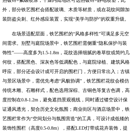
热镀锌+氟碳喷涂，干燥内陆地区可选热镀锌+静电喷塑；此
外，部分铁艺围栏会搭配玻璃、木质等材质，或在花纹间隙加
装防盗尖刺、红外感应装置，实现“美学与防护”的双重升级。
在场景适配层面，铁艺围栏的“风格多样性”可满足多元空
间需求。别墅与庭院场景中，铁艺围栏需侧重“隐私保护与装
饰性”——高度多为1.5-1.8m，花纹选择细腻的卷草纹或简约几
何纹，搭配黑色、深灰色等低调配色，与庭院绿植、建筑风格
呼应，部分还会设计成可开启的围栏门，方便日常出入；古镇
与景区场景中，需优先考虑“风貌协调”，铁艺围栏花纹会模仿
传统木雕、石雕样式，配色选用深棕、古铜色等复古色调，高
度控制在0.8-1.2m，避免遮挡景观视线，同时通过镂空设计保
证通风透光，契合历史文化氛围；商业街区与酒店场景中，铁
艺围栏常作为“空间划分与氛围营造”的工具，可设计成低矮的
装饰性围栏（高度0.5-0.8m），搭配LED灯带或花卉装饰，提