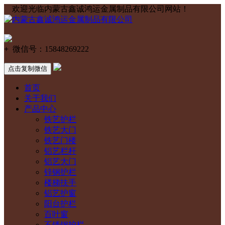
欢迎光临内蒙古鑫诚鸿运金属制品有限公司网站！
+
微信号：
15848269222
点击复制微信
首页
关于我们
产品中心
铁艺护栏
铁艺大门
铁艺门楼
铝艺栏杆
铝艺大门
锌钢护栏
楼梯扶手
铝艺护窗
阳台护栏
百叶窗
不锈钢护栏