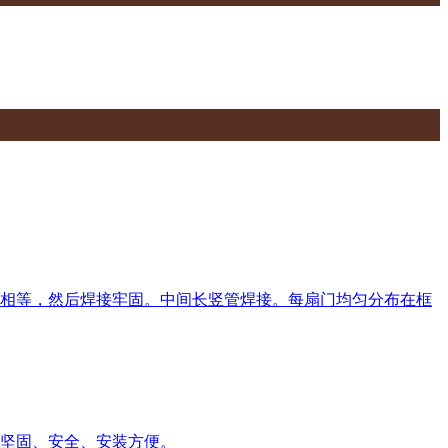
应相等，然后焊接牢固。中间长竖管焊接。每扇门均匀分布在框
坚固、安全、安装方便。