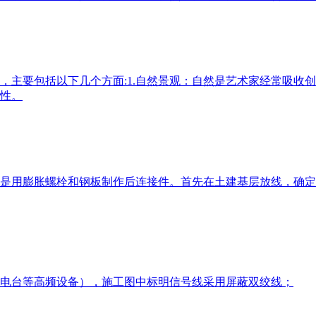
，主要包括以下几个方面:1.自然景观：自然是艺术家经常吸收
。 ​
是用膨胀螺栓和钢板制作后连接件。首先在土建基层放线，确定
电台等高频设备），施工图中标明信号线采用屏蔽双绞线；