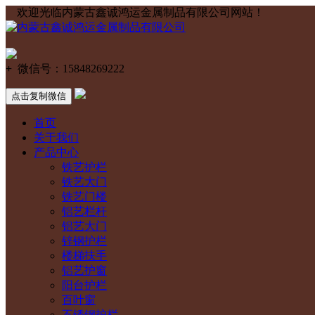
欢迎光临内蒙古鑫诚鸿运金属制品有限公司网站！
+
微信号：
15848269222
点击复制微信
首页
关于我们
产品中心
铁艺护栏
铁艺大门
铁艺门楼
铝艺栏杆
铝艺大门
锌钢护栏
楼梯扶手
铝艺护窗
阳台护栏
百叶窗
不锈钢护栏